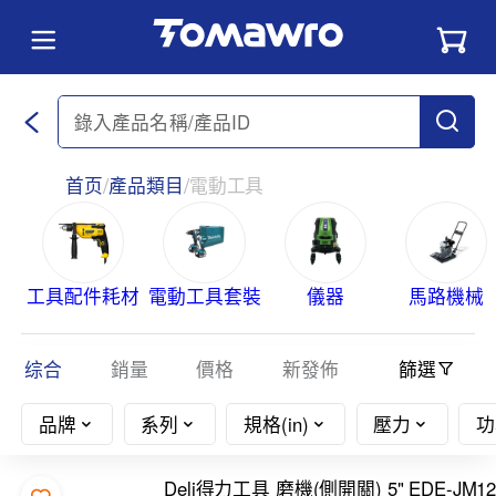
首页
產品類目
電動工具
工具配件耗材
電動工具套裝
儀器
馬路機械
综合
銷量
價格
新發佈
篩選
品牌
系列
規格(in)
壓力
功
Deli得力工具 磨機(側開關) 5" EDE-JM12