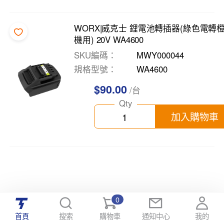
WORX|威克士 鋰電池轉插器(綠色電轉
機用) 20V WA4600
SKU編碼
MWY000044
規格型號
WA4600
$90.00
/台
Qty
加入購物車
0
首頁
搜索
購物車
通知中心
我的