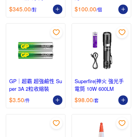
全靴 42碼 301116
$345.00
$100.00
/對
/個
GP｜超霸 超強鹼性 Su
Superfire|神火 強光手
per 3A 2粒收縮裝
電筒 10W 600LM
$3.50
$98.00
/件
/套