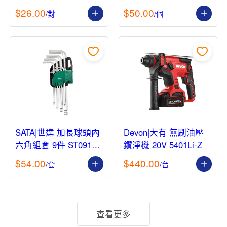
R026
$26.00
$50.00
/對
/個
SATA|世達 加長球頭內
Devon|大有 無刷油壓
六角組套 9件 ST09105
鑽淨機 20V 5401Li-Z
ASJ
$54.00
$440.00
/套
/台
查看更多