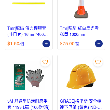
Tmr|龍貓 傳力桿膠套
Tmr|龍貓 紅白反光雪
(斗巴套) 16mm*400m
糕筒 1000mm
m
$1.50
$75.00
/個
/個
3M 舒適型防滑耐磨手
GRACE|格里斯 安全帽
套 1193 L碼 (100對/箱)
連下巴帶 (黃色) ND-G