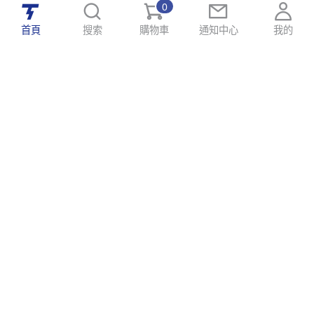
0
首頁
搜索
購物車
通知中心
我的
Hello@tomawro.com
購物指南
幫助和信息
個人中心
常見問題
訂購流程
更新日誌
付款方式
企業採購
服務政策
關於龍貓