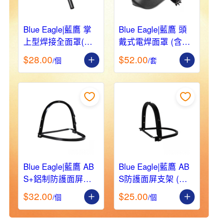
Blue Eagle|藍鷹 掌
Blue Eagle|藍鷹 頭
上型焊接全面罩(含
戴式電焊面罩 (含透
透明鏡片&黑玻璃片)
明鏡片*1&黑玻璃片*
$28.00
$52.00
/個
/套
632P
1) 633P
Blue Eagle|藍鷹 AB
Blue Eagle|藍鷹 AB
S+鋁制防護面屏支
S防護面屏支架 (適
架 (適配FC系列面
配FC系列面屏) A2
$32.00
$25.00
/個
/個
屏) A3