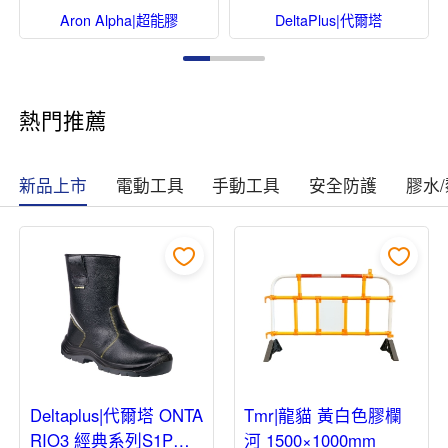
Aron Alpha|超能膠
DeltaPlus|代爾塔
熱門推薦
新品上市
電動工具
手動工具
安全防護
膠水
Deltaplus|代爾塔 ONTA
Tmr|龍貓 黃白色膠欄
RIO3 經典系列S1P安
河 1500×1000mm