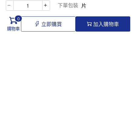
下單包裝
片
0
立即購買
加入購物車
購物車
Hello@tomawro.com
購物指南
幫助和信息
個人中心
常見問題
訂購流程
更新日誌
付款方式
企業採購
服務政策
關於龍貓