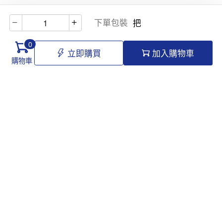
下單包裝
把
0
立即購買
加入購物車
購物車
Hello@tomawro.com
購物指南
幫助和信息
個人中心
常見問題
訂購流程
更新日誌
付款方式
企業採購
服務政策
關於龍貓