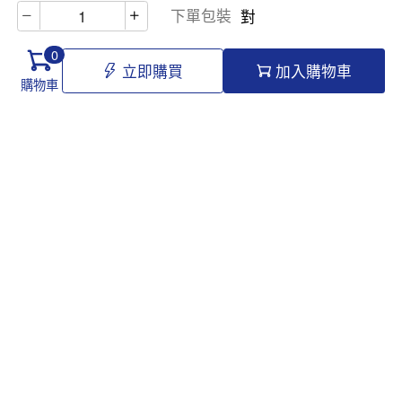
下單包裝
對
0
立即購買
加入購物車
購物車
Hello@tomawro.com
購物指南
幫助和信息
個人中心
常見問題
訂購流程
更新日誌
付款方式
企業採購
服務政策
關於龍貓