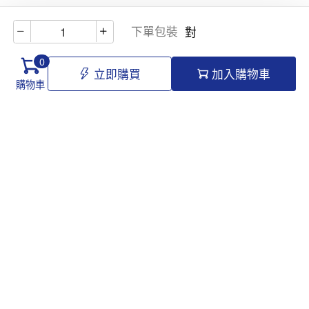
下單包裝
對
0
立即購買
加入購物車
購物車
Hello@tomawro.com
購物指南
幫助和信息
個人中心
常見問題
訂購流程
更新日誌
付款方式
企業採購
服務政策
關於龍貓