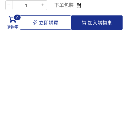
下單包裝
對
0
立即購買
加入購物車
購物車
Hello@tomawro.com
購物指南
幫助和信息
個人中心
常見問題
訂購流程
更新日誌
付款方式
企業採購
服務政策
關於龍貓