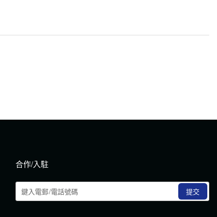
合作/入駐
提交