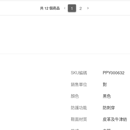
10對/箱
黑色
46碼
防刺穿
纖維鞋頭
皮革及牛
1
2
共 12 個商品
keyboard_arrow_left
keyboard_arrow_right
10對/箱
黑色
36碼
防刺穿
纖維鞋頭
皮革及牛
10對/箱
黑色
40碼
防刺穿
纖維鞋頭
皮革及牛
SKU編碼
PPY000632
銷售單位
對
顏色
黑色
防護功能
防刺穿
鞋面材質
皮革及牛津紡