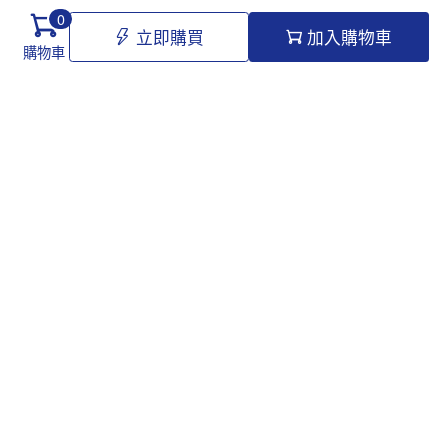
0
立即購買
加入購物車
購物車
Hello@tomawro.com
購物指南
幫助和信息
個人中心
常見問題
訂購流程
更新日誌
付款方式
企業採購
服務政策
關於龍貓
隱私政策
公司介紹