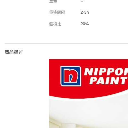
重量
--
重塗間隔
2-3h
體積比
20%
商品描述