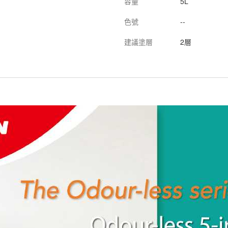
容量
5L
色號
--
建議塗層
2層