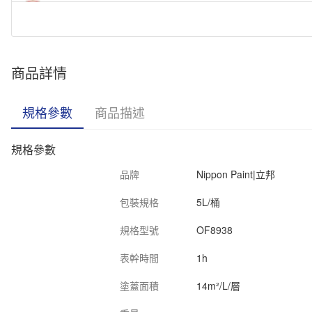
Nippon|立邦 抗甲醛淨味5合1 (竹炭配方) 內牆乳膠漆 夢幻千色 5L
Nippon|立邦 抗甲醛淨味5合1 (竹炭配方) 內牆乳膠漆 OF8440 Iris T
商品詳情
Nippon|立邦 抗甲醛淨味5合1 (竹炭配方) 內牆乳膠漆 OF8854 Green
規格參數
商品描述
規格參數
品牌
Nippon Paint|立邦
包裝規格
5L/桶
規格型號
OF8938
表幹時間
1h
塗蓋面積
14m²/L/層