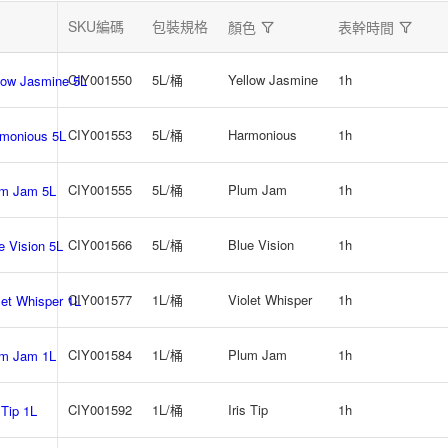
SKU編碼
包裝規格
顏色
表幹時間
CIY001550
5L/桶
Yellow Jasmine
1h
 Jasmine 5L
CIY001553
5L/桶
Harmonious
1h
nious 5L
CIY001555
5L/桶
Plum Jam
1h
 Jam 5L
CIY001566
5L/桶
Blue Vision
1h
ision 5L
CIY001577
1L/桶
Violet Whisper
1h
Whisper 1L
CIY001584
1L/桶
Plum Jam
1h
 Jam 1L
CIY001592
1L/桶
Iris Tip
1h
ip 1L