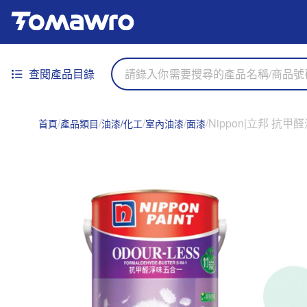
查閱產品目錄
Nippon|立邦 抗甲醛淨
首頁
產品類目
油漆/化工
室內油漆
面漆