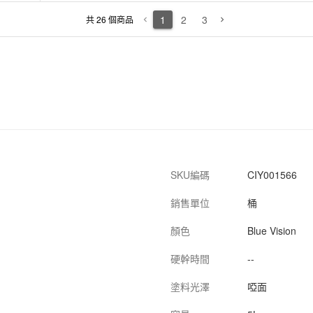
CIY001690
5L/桶
--
1h
1
2
3
共 26 個商品
keyboard_arrow_left
keyboard_arrow_right
CIY001568
5L/桶
Iris Tip
1h
ip 5L
CIY001582
1L/桶
Greenlet
1h
let 1L
SKU編碼
CIY001566
銷售單位
桶
顏色
Blue Vision
硬幹時間
--
塗料光澤
啞面