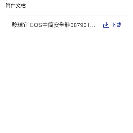
附件文檔
鞍琸宜 EOS中筒安全鞋087901 EN ISO 20345.pdf
下載