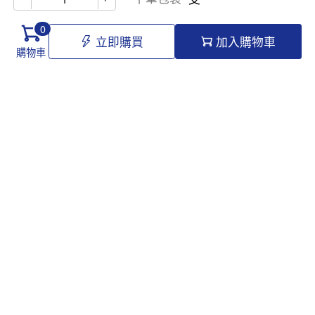
0
立即購買
加入購物車
購物車
Hello@tomawro.com
購物指南
幫助和信息
個人中心
常見問題
訂購流程
更新日誌
付款方式
企業採購
服務政策
關於龍貓
隱私政策
公司介紹