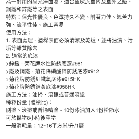
為一耐用的高光澤面漆，適合塗髹於室內及室外之鐵、
鋼鐵和鋅鐵等之表面
特點：保光性優良、色澤持久不變、附著力佳、遮蓋力
強、流平性佳、施工容易
使用方法：
1. 表面處理 - 塗髹表面必須清潔及乾透，並將油漬、污
垢等雜質除去
2. 適當的底漆
>鋅鐵 - 菊花牌水性防銹底漆#981
>鐵及鋼鐵 - 菊花降磷酸鋅防銹底漆#912
>菊花牌防銹紅鐵氧底漆#915HK
>菊花牌防銹鋅黃底漆#956HK
施工方法：油掃、滾轆或普通噴塗
稀釋份量 (體積比)：
刷塗、滾塗或普通噴塗 - 10份漆油加入1份松節水
可於髹塗8小時後重塗
一般消耗量：12~16平方米/升/1層