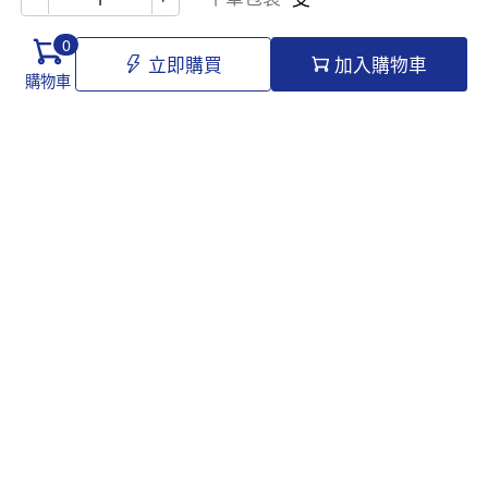
0
立即購買
加入購物車
購物車
Hello@tomawro.com
購物指南
幫助和信息
個人中心
常見問題
訂購流程
更新日誌
付款方式
企業採購
服務政策
關於龍貓
隱私政策
公司介紹