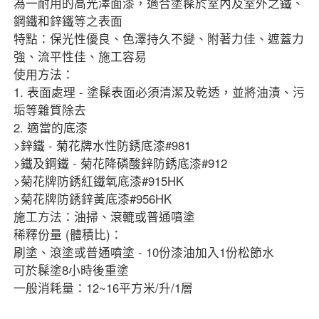
為一耐用的高光澤面漆，適合塗髹於室內及室外之鐵、
鋼鐵和鋅鐵等之表面
特點：保光性優良、色澤持久不變、附著力佳、遮蓋力
強、流平性佳、施工容易
使用方法：
1. 表面處理 - 塗髹表面必須清潔及乾透，並將油漬、污
垢等雜質除去
2. 適當的底漆
>鋅鐵 - 菊花牌水性防銹底漆#981
>鐵及鋼鐵 - 菊花降磷酸鋅防銹底漆#912
>菊花牌防銹紅鐵氧底漆#915HK
>菊花牌防銹鋅黃底漆#956HK
施工方法：油掃、滾轆或普通噴塗
稀釋份量 (體積比)：
刷塗、滾塗或普通噴塗 - 10份漆油加入1份松節水
可於髹塗8小時後重塗
一般消耗量：12~16平方米/升/1層