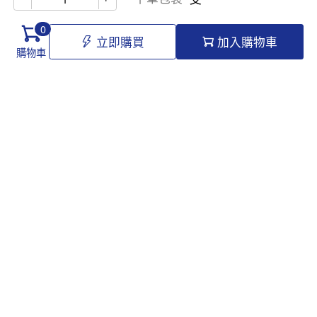
0
立即購買
加入購物車
購物車
Hello@tomawro.com
購物指南
幫助和信息
個人中心
常見問題
訂購流程
更新日誌
付款方式
企業採購
服務政策
關於龍貓
隱私政策
公司介紹