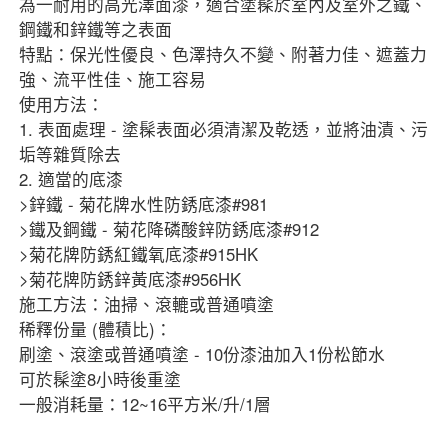
為一耐用的高光澤面漆，適合塗髹於室內及室外之鐵、
鋼鐵和鋅鐵等之表面
特點：保光性優良、色澤持久不變、附著力佳、遮蓋力
強、流平性佳、施工容易
使用方法：
1. 表面處理 - 塗髹表面必須清潔及乾透，並將油漬、污
垢等雜質除去
2. 適當的底漆
>鋅鐵 - 菊花牌水性防銹底漆#981
>鐵及鋼鐵 - 菊花降磷酸鋅防銹底漆#912
>菊花牌防銹紅鐵氧底漆#915HK
>菊花牌防銹鋅黃底漆#956HK
施工方法：油掃、滾轆或普通噴塗
稀釋份量 (體積比)：
刷塗、滾塗或普通噴塗 - 10份漆油加入1份松節水
可於髹塗8小時後重塗
一般消耗量：12~16平方米/升/1層