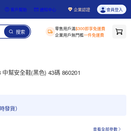
客戶幫助
通知中心
企業認證
會員登入
零售用戶滿
$300即享免運費
搜索
企業用戶無門檻
一件免運費
 S3 中幫安全鞋(黑色) 43碼 860201
4小時發貨）
查看全部參數