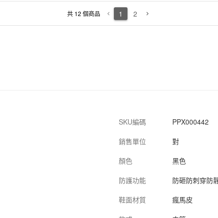
PPX000436
8對/箱
黑色
37碼
防砸防刺穿防靜電防滑
201
1
2
共 12 個商品
keyboard_arrow_left
keyboard_arrow_right
PPX000439
8對/箱
黑色
40碼
防砸防刺穿防靜電防滑
201
PPX000443
8對/箱
黑色
44碼
防砸防刺穿防靜電防滑
201
SKU編碼
PPX000442
銷售單位
對
顏色
黑色
防護功能
防砸防刺穿防
鞋面材質
瘋馬皮