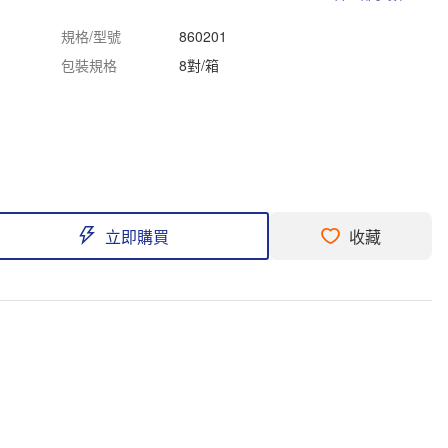
規格/型號
860201
包裝規格
8對/箱
立即購買
收藏