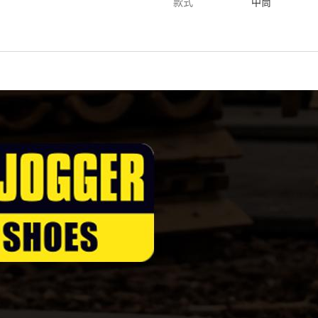
款式
中筒