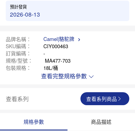
預計發貨
2026-08-13
Camel|駱駝牌
品牌名稱
SKU編碼
CIY000463
訂貨編碼
-
規格/型號
MA477-703
包裝規格
18L/桶
查看完整規格參數
查看系列
查看系列商品
規格參數
商品描述