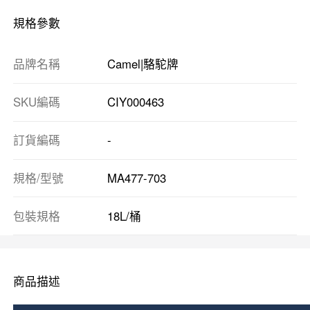
規格參數
品牌名稱
Camel|駱駝牌
SKU編碼
CIY000463
訂貨編碼
-
規格/型號
MA477-703
包裝規格
18L/桶
商品描述