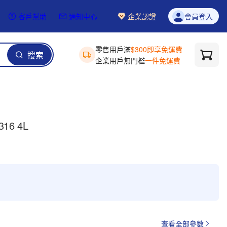
客戶幫助
通知中心
企業認證
會員登入
零售用戶滿
$300即享免運費
搜索
企業用戶無門檻
一件免運費
16 4L
查看全部參數