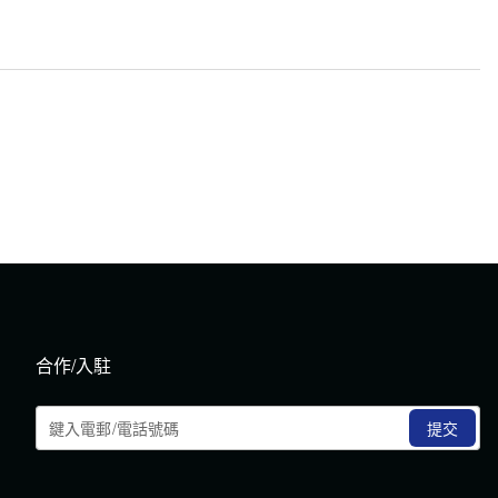
合作/入駐
提交