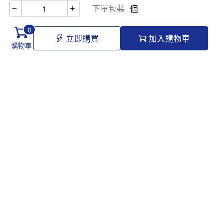
下單包裝
個
0
立即購買
加入購物車
購物車
Hello@tomawro.com
購物指南
幫助和信息
個人中心
常見問題
訂購流程
更新日誌
付款方式
企業採購
服務政策
關於龍貓