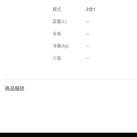
模式
2合1
容量(L)
--
全長
--
淨重(kg)
--
介面
--
商品描述