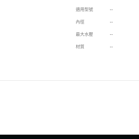
適用型號
--
內徑
--
最大水壓
--
材質
--