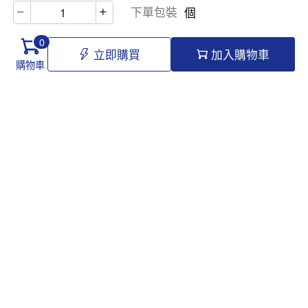
下單包裝
個
0
立即購買
加入購物車
購物車
Hello@tomawro.com
購物指南
幫助和信息
個人中心
常見問題
訂購流程
更新日誌
付款方式
企業採購
服務政策
關於龍貓