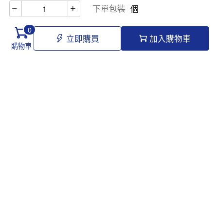
下單包裝
個
0
立即購買
加入購物車
購物車
Hello@tomawro.com
購物指南
幫助和信息
個人中心
常見問題
訂購流程
更新日誌
付款方式
企業採購
服務政策
關於龍貓