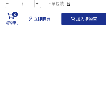
下單包裝
台
0
立即購買
加入購物車
購物車
Hello@tomawro.com
購物指南
幫助和信息
個人中心
常見問題
訂購流程
更新日誌
付款方式
企業採購
服務政策
關於龍貓