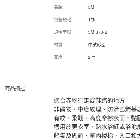
品牌
3M
包裝規格
1卷
規格型號
3M 370-2
材質
中號砂面
寬度
2吋
商品描述
適合赤腳行走或鞋踏的地方
非礦物、中度紋理、防滑乙烯基
有紋、柔靭、高度摩擦表面，黏
適用於更衣室、熱水浴缸或浴池
船隻及碼頭、室內樓梯、入口和