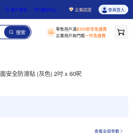
客戶幫助
通知中心
企業認證
會員登入
零售用戶滿
$300即享免運費
搜索
企業用戶無門檻
一件免運費
號砂面安全防滑貼 (灰色) 2吋 x 60呎
查看全部參數