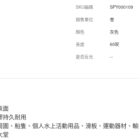
SKU編碼
SPY000109
銷售單位
卷
顏色
灰色
長度
60呎
是否反光
--
表面
膠持久耐用
周圍、船隻、個人水上活動用品、滑板、運動器材、輸
大堂