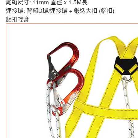
尾繩尺寸: 11mm 直徑 x 1.5M長
連接環: 背部D環/連接環 + 鍛造大扣 (鋁扣)
鋁扣輕身