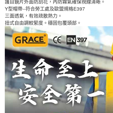
護目鏡片外面防刮花，內防霧氣確保視線清晰。
Y型帽帶--符合勞工處及歐盟規格E397
三面透氣，有效疏散熱力。
扭式自由調較緊度。穩固包覆頭部。