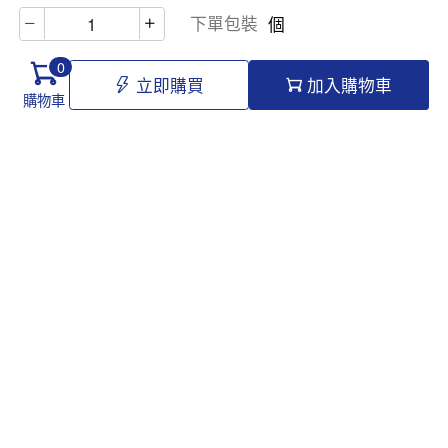
下單包裝
個
0
立即購買
加入購物車
購物車
Hello@tomawro.com
購物指南
幫助和信息
個人中心
常見問題
訂購流程
更新日誌
付款方式
企業採購
服務政策
關於龍貓