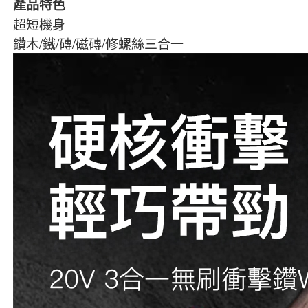
產品特色
超短機身
鑽木/鐵/磚/磁磚/修螺絲三合一