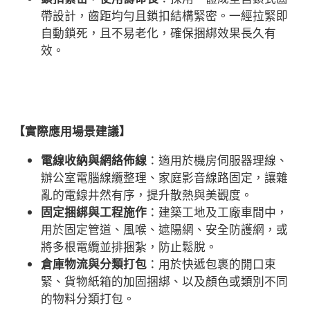
帶設計，齒距均勻且鎖扣結構緊密。一經拉緊即
自動鎖死，且不易老化，確保捆綁效果長久有
效。
【實際應用場景建議】
電線收納與網絡佈線
：適用於機房伺服器理線、
辦公室電腦線纜整理、家庭影音線路固定，讓雜
亂的電線井然有序，提升散熱與美觀度。
固定捆綁與工程施作
：建築工地及工廠車間中，
用於固定管道、風喉、遮陽網、安全防護網，或
將多根電纜並排捆紮，防止鬆脫。
倉庫物流與分類打包
：用於快遞包裹的開口束
緊、貨物紙箱的加固捆綁、以及顏色或類別不同
的物料分類打包。