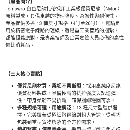
【產品簡介】
Tomawro 白色尼龍扎帶採用工業級優質尼龍（Nylon）
原料製成，具備卓越的物理強度、柔韌性與耐候性。
產品提供多達 13 種尺寸規格（4吋至26吋），無論是
用於精密電子線路的理線，還是重工業管路的捆紮，
都能輕鬆應對，是專業技師及企業倉管人員必備的高性
價比消耗品。
【三大核心賣點】
優質尼龍材質，柔韌不易斷裂
：採用高純度尼龍
優質材料製成，具備極高的抗拉強度與記憶彈
性。帶身柔韌不易折斷，確保捆綁穩固可靠。
多種規格可選，用途廣泛
：13 種尺寸型號供選
擇，完美覆蓋從極細微電線到粗大管道、從輕巧
包裝到重型貨物綁紮的全方位需求。
鎖扣緊密，使用壽命長
：採用一體成型自鎖式齒