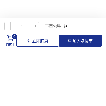
下單包裝
包
0
立即購買
加入購物車
購物車
Hello@tomawro.com
購物指南
幫助和信息
個人中心
常見問題
訂購流程
更新日誌
付款方式
企業採購