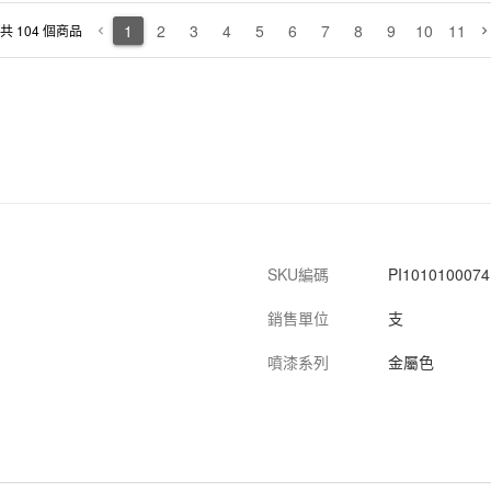
0035
6支/盒, 8盒/箱
純色
--
1
2
3
4
5
6
7
8
9
10
11
共 104 個商品
keyboard_arrow_left
keyboard_arrow_righ
0038
6支/盒, 8盒/箱
純色
--
0047
6支/盒, 8盒/箱
純色
--
SKU編碼
PI1010100074
銷售單位
支
噴漆系列
金屬色