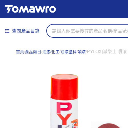
查閱產品目錄
PYLOX|派樂士 噴漆
首頁
產品類目
油漆/化工
油漆塗料
噴漆