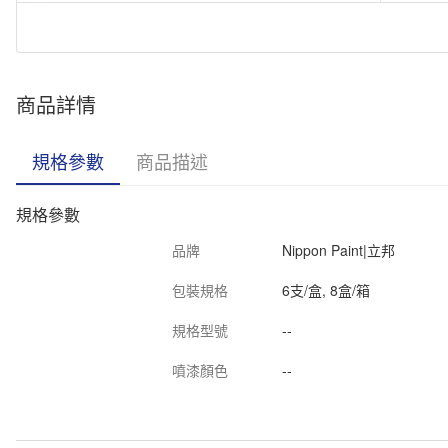
PI101010
PYLOX|派樂士 噴漆 #133 小巴黃
PI101010
PYLOX|派樂士 噴漆 #136 灰白
商品詳情
PI101010
PYLOX|派樂士 噴漆 #145 水晶清漆
規格參數
商品描述
規格參數
品牌
Nippon Paint|立邦
包裝規格
6支/盒, 8盒/箱
規格型號
--
噴漆顏色
--