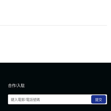
合作/入駐
提交