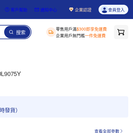
客戶幫助
通知中心
企業認證
會員登入
零售用戶滿
$300即享免運費
搜索
企業用戶無門檻
一件免運費
L9075Y
4小時發貨）
查看全部參數