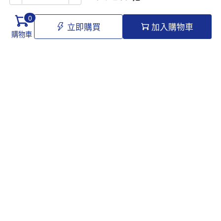
0
立即購買
加入購物車
購物車
Hello@tomawro.com
購物指南
幫助和信息
個人中心
常見問題
訂購流程
更新日誌
付款方式
企業採購
服務政策
關於龍貓
隱私政策
公司介紹