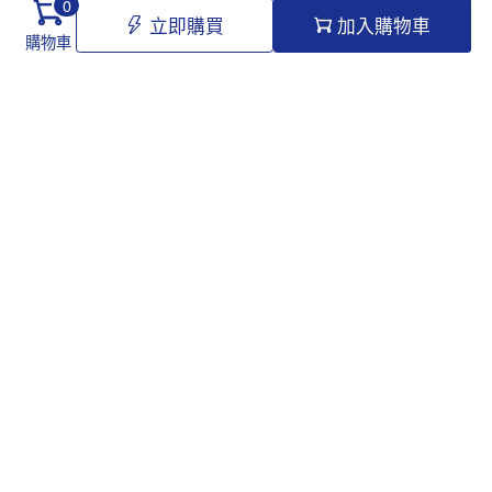
0
立即購買
加入購物車
購物車
Hello@tomawro.com
購物指南
幫助和信息
個人中心
常見問題
訂購流程
更新日誌
付款方式
企業採購
服務政策
關於龍貓
隱私政策
公司介紹
配送政策
聯絡我們