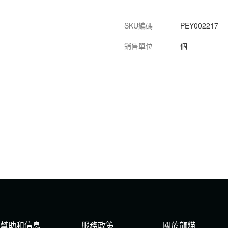
SKU編碼
PEY002217
銷售單位
個
幫助和信息
服務政策
關於龍貓