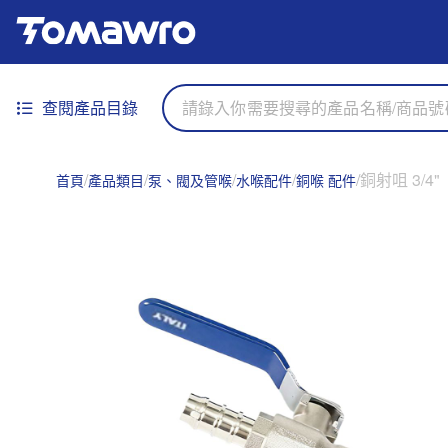
查閱產品目錄
銅射咀 3/4"
首頁
產品類目
泵、閥及管喉
水喉配件
銅喉 配件