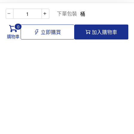
下單包裝
桶
0
立即購買
加入購物車
購物車
Hello@tomawro.com
購物指南
幫助和信息
個人中心
常見問題
訂購流程
更新日誌
付款方式
企業採購
服務政策
關於龍貓