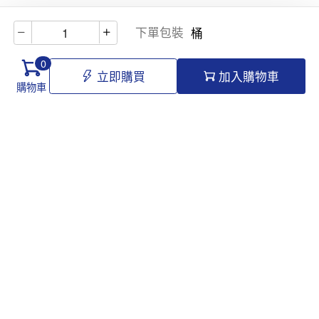
下單包裝
桶
0
立即購買
加入購物車
購物車
Hello@tomawro.com
購物指南
幫助和信息
個人中心
常見問題
訂購流程
更新日誌
付款方式
企業採購
服務政策
關於龍貓