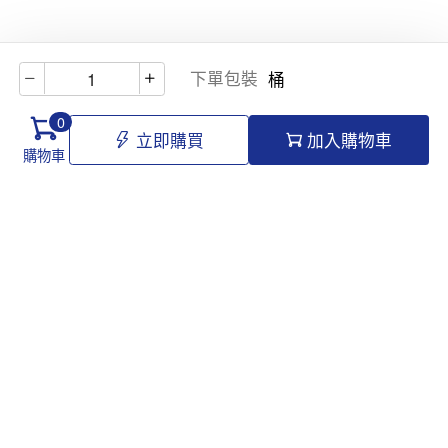
下單包裝
桶
0
立即購買
加入購物車
購物車
Hello@tomawro.com
購物指南
幫助和信息
個人中心
常見問題
訂購流程
更新日誌
付款方式
企業採購