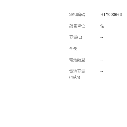
SKU編碼
HTY000663
銷售單位
個
容量(L)
--
全長
--
電池類型
--
電池容量
--
(mAh)