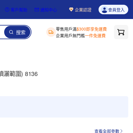
客戶幫助
通知中心
企業認證
會員登入
零售用戶滿
$300即享免運費
搜索
企業用戶無門檻
一件免運費
灑範圍) 8136
查看全部參數