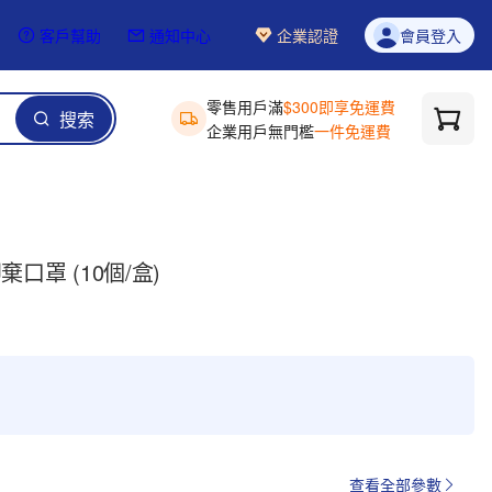
客戶幫助
通知中心
企業認證
會員登入
零售用戶滿
$300即享免運費
搜索
企業用戶無門檻
一件免運費
棄口罩 (10個/盒)
查看全部參數