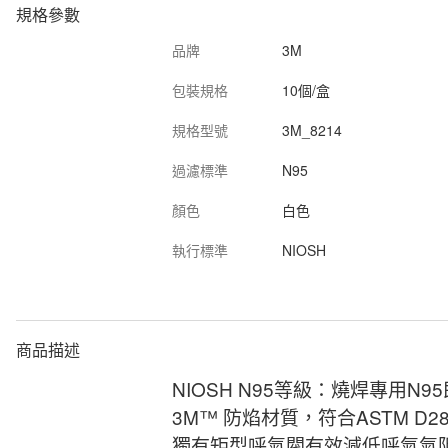
規格參數
品牌
3M
包裝規格
10個/盒
規格型號
3M_8214
過濾標準
N95
顏色
白色
執行標準
NIOSH
商品描述
NIOSH N95等級：燒焊專用N
3M™ 防焰材質，符合ASTM D28
獨有矩型呼氣閥有效減低呼氣氣