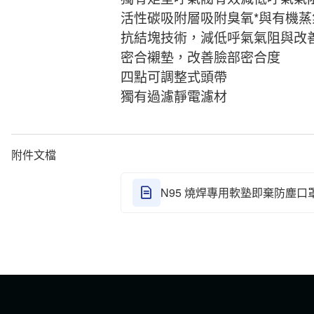
活性碳吸附層吸附臭氧*與有機蒸氣
抗結塊技術，減低呼氣氣阻與改
密合襯墊，改善臉部密合度
四點可調整式頭帶
獨有過濾靜電濾材
附件文檔
N95 燒焊專用軟塾即棄防塵口罩 82