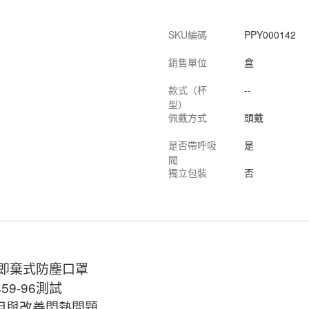
SKU編碼
PPY000142
銷售單位
盒
款式（杯
--
型）
佩戴方式
頭戴
是否帶呼吸
是
閥
獨立包裝
否
95即棄式防塵口罩
59-96測試
阻與改善悶熱問題