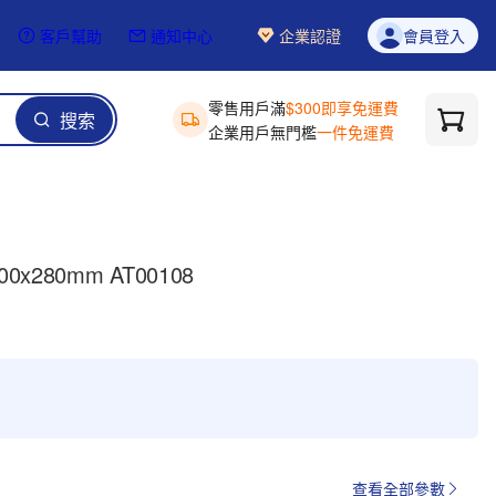
客戶幫助
通知中心
企業認證
會員登入
零售用戶滿
$300即享免運費
搜索
企業用戶無門檻
一件免運費
280mm AT00108
查看全部參數