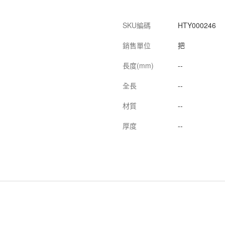
SKU編碼
HTY000246
銷售單位
把
長度(mm)
--
全長
--
材質
--
厚度
--