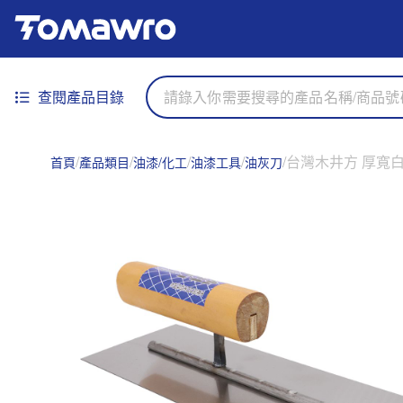
查閱產品目錄
台灣木井方 厚寬白片圓
首頁
產品類目
油漆/化工
油漆工具
油灰刀