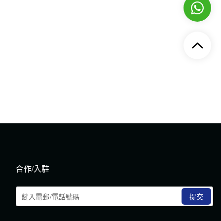
合作/入駐
提交