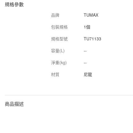
規格參數
品牌
TUMAX
包裝規格
1個
規格型號
TU71133
容量(L)
--
淨重(kg)
--
材質
尼龍
商品描述