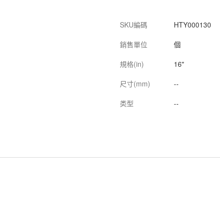
SKU編碼
HTY000130
銷售單位
個
規格(in)
16"
尺寸(mm)
--
类型
--