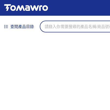
查閱產品目錄