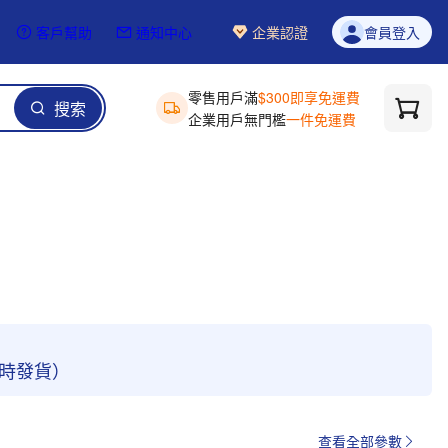
客戶幫助
通知中心
企業認證
會員登入
零售用戶滿
$300即享免運費
搜索
企業用戶無門檻
一件免運費
4小時發貨）
查看全部參數