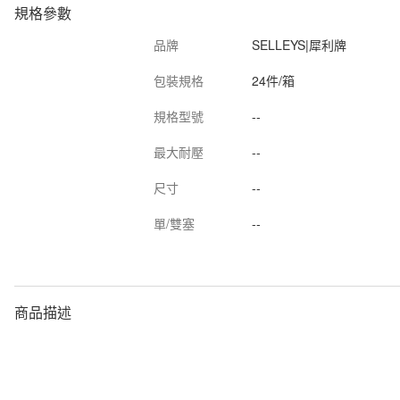
規格參數
品牌
SELLEYS|犀利牌
包裝規格
24件/箱
規格型號
--
最大耐壓
--
尺寸
--
單/雙塞
--
商品描述