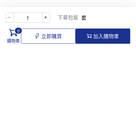
下單包裝
套
0
立即購買
加入購物車
購物車
Hello@tomawro.com
購物指南
幫助和信息
個人中心
常見問題
訂購流程
更新日誌
付款方式
企業採購